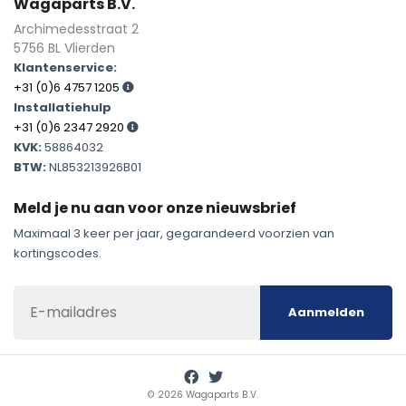
Wagaparts B.V.
Archimedesstraat 2
5756 BL
Vlierden
Klantenservice:
+31 (0)6 4757 1205
Installatiehulp
+31 (0)6 2347 2920
KVK:
58864032
BTW:
NL853213926B01
Meld je nu aan voor onze nieuwsbrief
Maximaal 3 keer per jaar, gegarandeerd voorzien van
kortingscodes.
Aanmelden
© 2026 Wagaparts B.V.