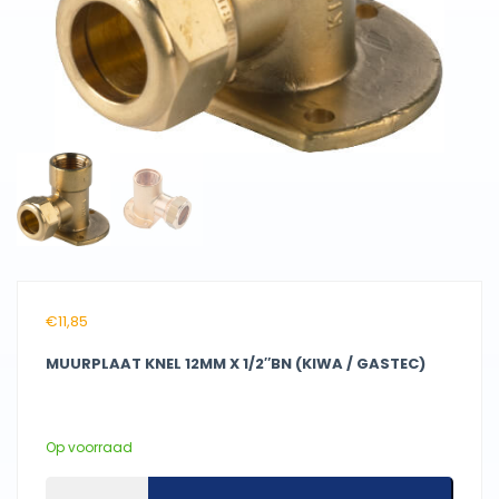
€
11,85
MUURPLAAT KNEL 12MM X 1/2″BN (KIWA / GASTEC)
Op voorraad
Muurplaat