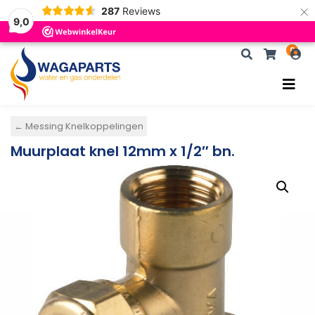
×
287
Reviews
9,0
0
×
Zoeken
Zoeken
← Messing Knelkoppelingen
Muurplaat knel 12mm x 1/2″ bn.