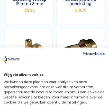
15 mm x 8 mm
aansluiting
€
9,95
€
19,75
Privacybeleid
Messing
Messing Knel
Wij gebruiken cookies
knelkoppeling
koppeling verloop
recht met aftap
binnendraad ½ x
We kunnen deze plaatsen voor analyse van onze
15
12 mm
bezoekersgegevens, om onze website te verbeteren,
gepersonaliseerde inhoud te tonen en om u een geweldige
€
16,95
€
4,95
website-ervaring te bieden. Voor meer informatie over de
cookies die we gebruiken opent u de instellingen.