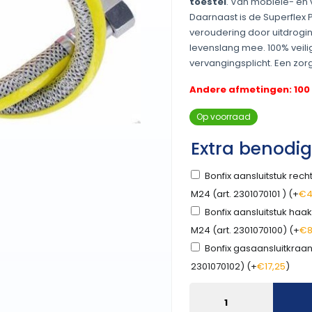
toestel
. Van mobiele- en 
Daarnaast is de Superflex
veroudering door uitdrogi
levenslang mee. 100% veil
vervangingsplicht. Een zorg
Andere afmetingen: 100 
Op voorraad
Extra benodi
Bonfix aansluitstuk re
M24 (art. 2301070101 )
(+
€
4
Bonfix aansluitstuk ha
M24 (art. 2301070100)
(+
€
8
Bonfix gasaansluitkraan
2301070102)
(+
€
17,25
)
Gasslang
RVS