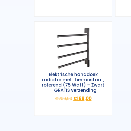
Elektrische handdoek
radiator met thermostaat,
roterend (75 Watt) – Zwart
– GRATIS verzending
Oorspronkelijke
Huidige
€
209,00
€
169,00
prijs
prijs
was:
is:
€209,00.
€169,00.