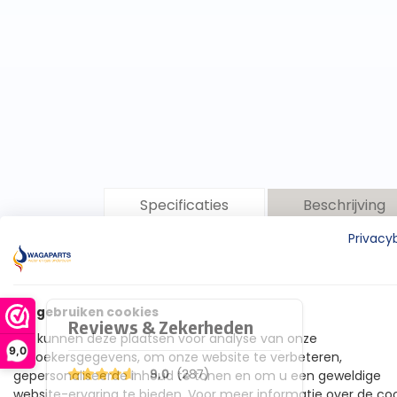
Specificaties
Beschrijving
Privacy
Type
RVS Super
Gastec QA certificaat
Q00/011
Wij gebruiken cookies
Product lengte
75 cm
We kunnen deze plaatsen voor analyse van onze
9,0
bezoekersgegevens, om onze website te verbeteren,
Product breedte
2,5 cm
gepersonaliseerde inhoud te tonen en om u een geweldige
website-ervaring te bieden. Voor meer informatie over de co
Product gewicht
435 gram