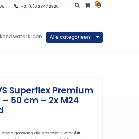
0
205
+31 (0)6 2347 2920
×
Zoeken
 kokend waterkraan
Alle categorieën
S Superflex Premium
 – 50 cm – 2x M24
d
 enige gasslang die geschikt is voor
élk