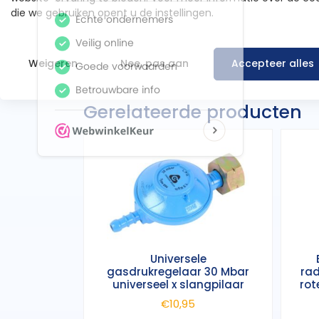
die we gebruiken opent u de instellingen.
Kleur
Zwart / G
Weigeren
Nee, pas aan
Accepteer alles
Gerelateerde producten
Universele
gasdrukregelaar 30 Mbar
rad
universeel x slangpilaar
rot
€
10,95