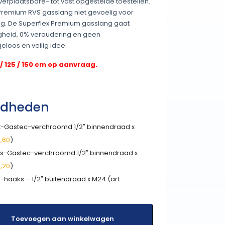
verplaatsbare- tot vast opgestelde toestellen.
 Premium RVS gasslang niet gevoelig voor
ng. De Superflex Premium gasslang gaat
igheid, 0% veroudering en geen
eloos en veilig idee.
/ 125 / 150 cm op aanvraag.
gdheden
cht-Gastec-verchroomd 1/2″ binnendraad x
,60
)
aks-Gastec-verchroomd 1/2″ binnendraad x
,20
)
-haaks – 1/2″ buitendraad x M24 (art.
Toevoegen aan winkelwagen