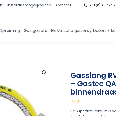
en
Installatiemogelijkheden
Contact
+31 (0)6 4757 1
Opruiming
Gas geisers
Elektrische geisers / boilers /
Gasslang RV
– Gastec QA
binnendraa
€
26,50
De Superflex Premium is de