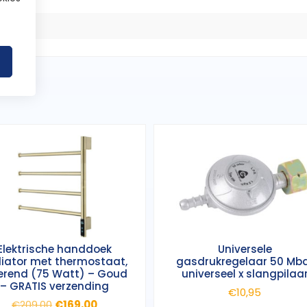
eel
Elektrische handdoek
Universele
iator met thermostaat,
gasdrukregelaar 50 Mb
erend (75 Watt) – Goud
universeel x slangpilaa
– GRATIS verzending
€
10,95
Oorspronkelijke
Huidige
€
209,00
€
169,00