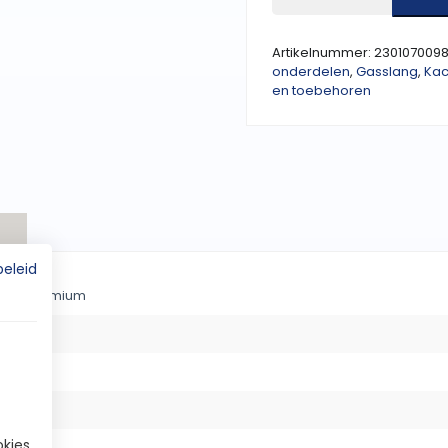
Superflex
Premium
-
Artikelnummer:
2301070098
Gastec
onderdelen
,
Gasslang
,
Kac
QA
en toebehoren
-
50
cm
-
2x
M24
binnendraad
aantal
beleid
flex Premium
okies